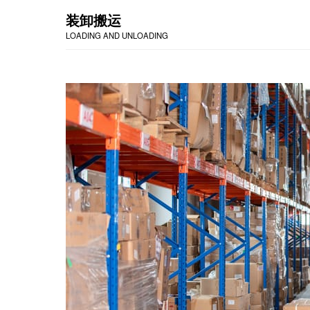
装卸搬运
LOADING AND UNLOADING